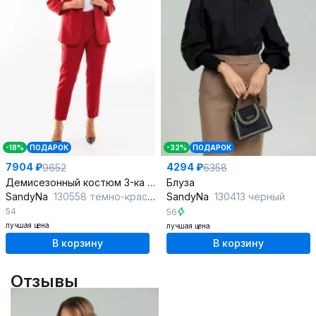
-18%
ПОДАРОК
-32%
ПОДАРОК
7904 ₽
4294 ₽
9652
6358
Демисезонный костюм 3-ка с жакетом и зауженными брюками
Блуза
SandyNa
130558 темно-красный
SandyNa
130413 черный
54
56
лучшая цена
лучшая цена
В корзину
В корзину
Отзывы