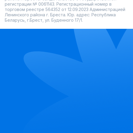
регистрации № 0061143. Регистрационный номер в
торговом реестре 564352 от 12.09.2023 Администрацией
Ленинского района г. Бреста. Юр. адрес: Республика
Беларусь, г.Брест, ул. Буденного 17/1.