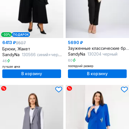
-33%
ПОДАРОК
6413 ₽
5690 ₽
9507
Зауженные классические брюки со стрелками из текстиля
Брюки, Жакет
SandyNa
130204 черный
SandyNa
130566 синий+черный
60
46
последний размер
лучшая цена
В корзину
В корзину
%
%