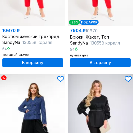
-26%
ПОДАРОК
10670 ₽
7904 ₽
10670
Костюм женский трехпредметный с жакетом, брюками и топом
Брюки, Жакет, Топ
SandyNa
130558 коралл
SandyNa
130558 коралл
54
54
последний размер
лучшая цена
В корзину
В корзину
%