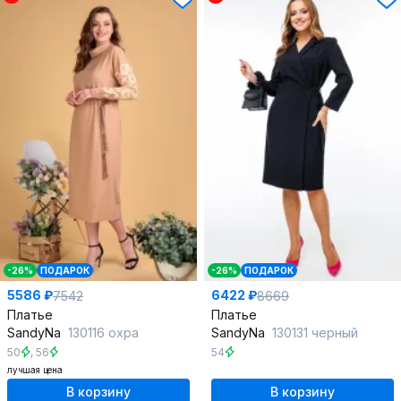
-26%
ПОДАРОК
-26%
ПОДАРОК
5586 ₽
6422 ₽
7542
8669
Платье
Платье
SandyNa
130116 охра
SandyNa
130131 черный
50
,
56
54
лучшая цена
В корзину
В корзину