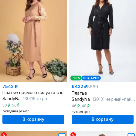
-26%
ПОДАРОК
7542 ₽
6422 ₽
8669
Платье прямого силуэта с кулисой и шифоновыми рукавами
Платье
SandyNa
130116 охра
SandyNa
130131 черный+пайетки
50
,
56
46
,
48
последний размер
лучшая цена
В корзину
В корзину
%
%