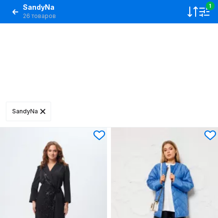
SandyNa
1
26 товаров
SandyNa