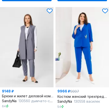
9148 ₽
9966 ₽
9997
Брюки и жилет деловой комплекта из текстиля
Костюм женский трехпредметный из текстиля с топом и кокетливыми брюками
SandyNa
130560 дымчато-серый
SandyNa
130558 василек
64
54