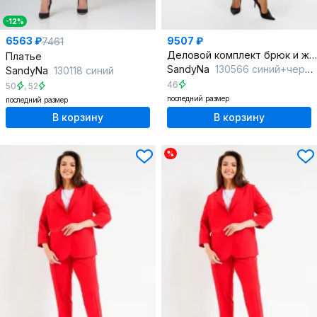
-12%
6563 ₽
9507 ₽
7461
Деловой комплект брюк и жакета из текстиля с расширенными брюками
Платье
SandyNa
130566 синий+черный
SandyNa
130118 синий
46
50
,
52
последний размер
последний размер
В корзину
В корзину
%