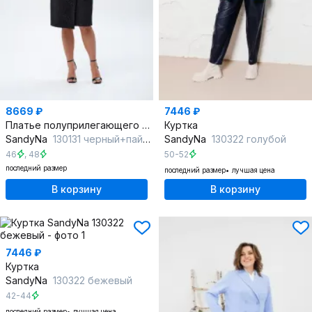
8669 ₽
7446 ₽
Платье полуприлегающего силуэта с запахом и поясом
Куртка
SandyNa
130131 черный+пайетки
SandyNa
130322 голубой
46
,
48
50-52
последний размер
последний размер
лучшая цена
В корзину
В корзину
7446 ₽
Куртка
SandyNa
130322 бежевый
42-44
последний размер
лучшая цена