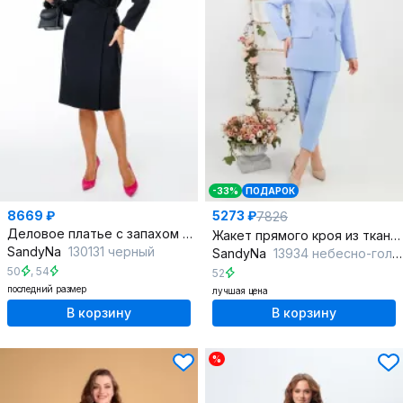
-33%
ПОДАРОК
8669 ₽
5273 ₽
7826
Деловое платье с запахом на пояс и пиджачным воротником
Жакет прямого кроя из ткани с рельефами и накладными карманами
SandyNa
130131 черный
SandyNa
13934 небесно-голубой
50
,
54
52
последний размер
лучшая цена
В корзину
В корзину
%