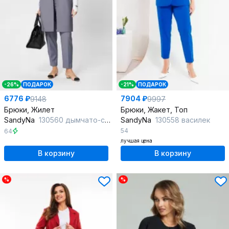
-26%
ПОДАРОК
-21%
ПОДАРОК
6776 ₽
7904 ₽
9148
9997
Брюки, Жилет
Брюки, Жакет, Топ
SandyNa
130560 дымчато-серый
SandyNa
130558 василек
54
64
лучшая цена
В корзину
В корзину
%
%