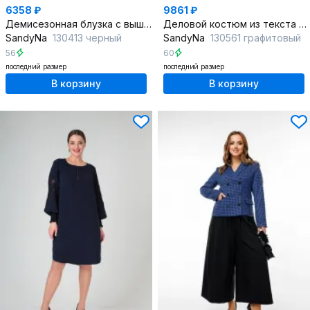
6358 ₽
9861 ₽
Демисезонная блузка с вышивкой и коротким рукавом
Деловой костюм из текста с зауженными брюками и жакетом
SandyNa
130413 черный
SandyNa
130561 графитовый
56
60
последний размер
последний размер
В корзину
В корзину