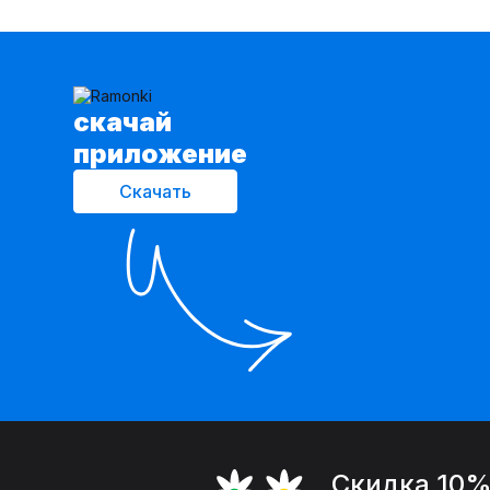
Achosa
40
Aira Style
123
Alani Collection
168
Alena Goretskaya
65
Algranda
322
Allma
2
cкачай
Allure
3
приложение
Almirastyle
179
AltaModa
73
Скачать
Ambera Style
162
Anastasia
430
Andina
118
Andina city
245
Andreas Roti
2
Anelli
2328
Angelina & Сompany
97
Anna Majewska
128
Arisha
1
Art Ribbon
193
ArtMio
8
Atelero
157
Avanti
126
Avenue
95
Скидка 10
Avila
139