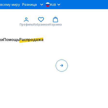
 всему миру
Розница
RUB
Профиль
Избранное
Корзина
ки
Помощь
Распродажа