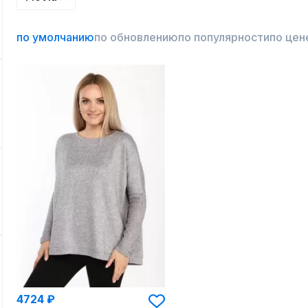
по умолчанию
по обновлению
по популярности
по цен
4724 ₽