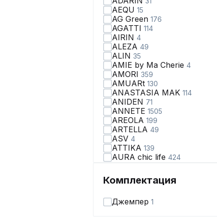
ADARIN
31
AEQU
15
AG Green
176
AGATTI
114
AIRIN
4
ALEZA
49
ALIN
35
AMIE by Ma Сherie
4
AMORI
359
AMUARt
130
ANASTASIA MAK
114
ANIDEN
71
ANNETE
1505
AREOLA
199
ARTELLA
49
ASV
4
ATTIKA
139
AURA chic life
424
AVA fashion
28
AVE RARA
99
Комплектация
AVEEVA
66
AVRIL
2
Джемпер
1
AXXA
67
Abbi
110