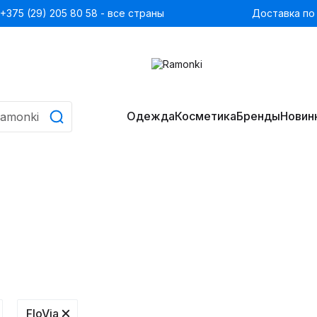
+375 (29) 205 80 58 - все страны
Доставка по
Одежда
Косметика
Бренды
Новин
FloVia