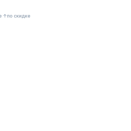
е ↑
по скидке