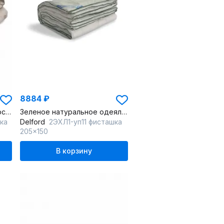
8884 ₽
Облегченное бежевое шерстяное одеяло с шерстью
Зеленое натуральное одеяло с эвкалиптовым волокном
ка
Delford
2ЭХЛ1-уп11 фисташка
205x150
В корзину