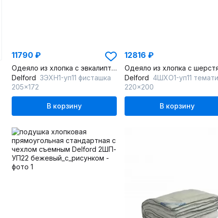
11790 ₽
12816 ₽
Одеяло из хлопка с эвкалиптовым волокном, экологичное, круглогодичное
Delford
3ЭХН1-уп11 фисташка
Delford
4ШХО1-уп11 темат
205x172
220x200
В корзину
В корзину