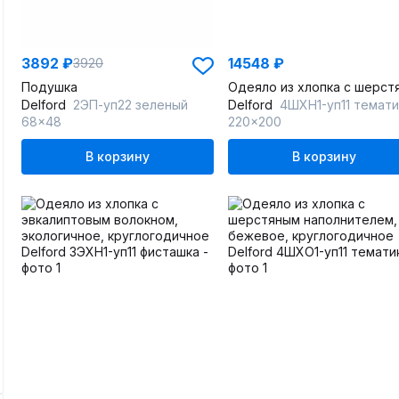
3892 ₽
14548 ₽
3920
Подушка
Delford
2ЭП-уп22 зеленый
Delford
4ШХН1-уп11 темати
68x48
220x200
В корзину
В корзину