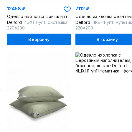
12458 ₽
7112 ₽
Одеяло из хлопка с эвкалиптовым волокном, экологичное, лёгкое
Delford
4ЭХЛ1-уп11 фисташка
Delford
4КБН1-уп11 мультикол
220x200
220x200
В корзину
В корзину