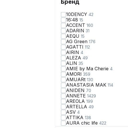
Бренд
10DENCY
42
16:48
15
ACCENT
160
ADARIN
31
AEQU
15
AG Green
176
AGATTI
112
AIRIN
4
ALEZA
49
ALIN
35
AMIE by Ma Сherie
4
AMORI
359
AMUARt
130
ANASTASIA MAK
114
ANIDEN
70
ANNETE
1429
AREOLA
199
ARTELLA
49
ASV
4
ATTIKA
138
AURA chic life
422