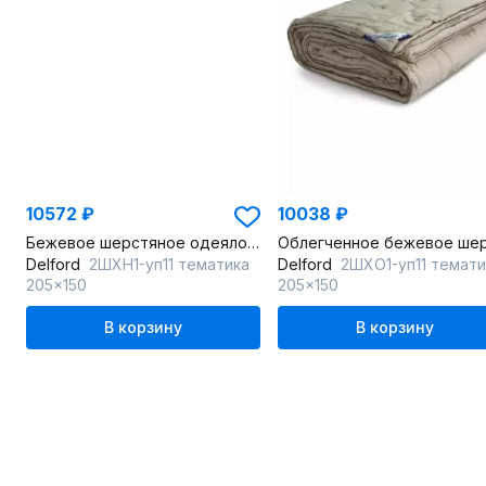
10572 ₽
10038 ₽
Бежевое шерстяное одеяло с наполнителем из овечьей шерсти
Delford
2ШХН1-уп11 тематика
Delford
2ШХО1-уп11 темати
205x150
205x150
В корзину
В корзину