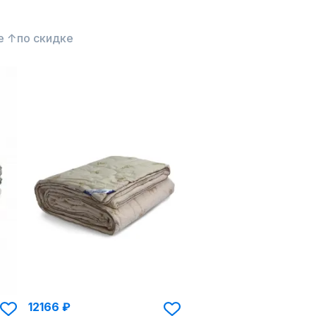
е ↑
по скидке
12166 ₽