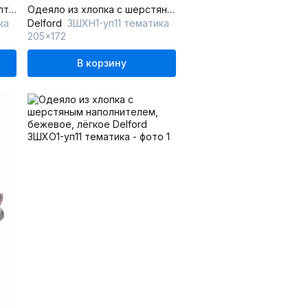
Одеяло из хлопка с эвкалиптовым волокном, экологичное, круглогодичное
Одеяло из хлопка с шерстяным наполнителем, бежевое, круглогодичное
ка
Delford
3ШХН1-уп11 тематика
205x172
В корзину