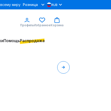
 всему миру
Розница
RUB
Профиль
Избранное
Корзина
ки
Помощь
Распродажа