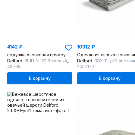
4142 ₽
10312 ₽
подушка хлопковая прямоугольная стандартная с чехлом съемным
Delford
2ШП-УП22 бежевый_с_рисунком
Delford
3ЭХЛ1-уп11 фисташ
48x68
205x172
В корзину
В корзину