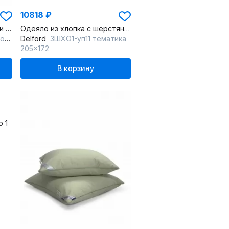
10818 ₽
Одеяло из хлопка с кантами и ручками, мультиколор, круглогодичное
Одеяло из хлопка с шерстяным наполнителем, бежевое, лёгкое
ор
Delford
3ШХО1-уп11 тематика
205x172
В корзину