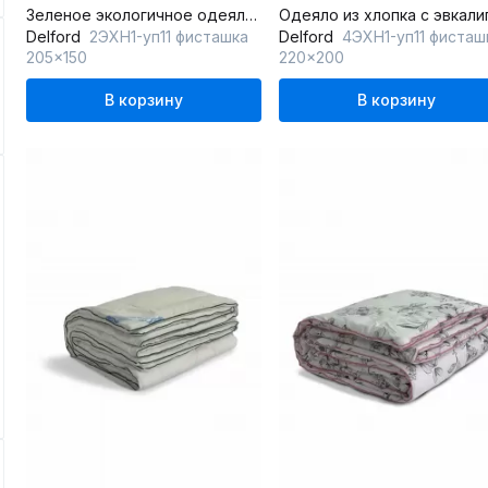
Зеленое экологичное одеяло с эвкалиптовым волокном
Delford
2ЭХН1-уп11 фисташка
Delford
4ЭХН1-уп11 фисташ
205x150
220x200
В корзину
В корзину