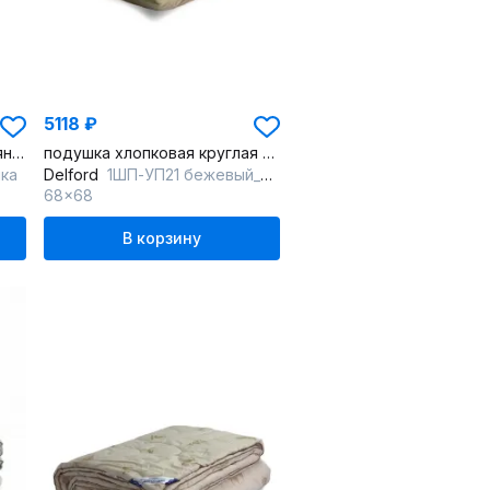
5118 ₽
Одеяло из хлопка с шерстяным наполнителем, бежевое, круглогодичное
подушка хлопковая круглая стандартная с чехлом съемным
ика
Delford
1ШП-УП21 бежевый_с_ рисунком
68x68
В корзину