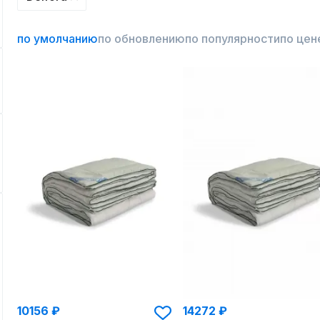
по умолчанию
по обновлению
по популярности
по цен
10156 ₽
14272 ₽