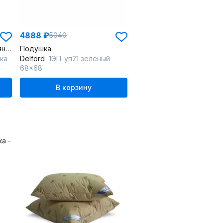
4888 ₽
5040
Одеяло из хлопка с шерстяным наполнителем, бежевое, лёгкое
Подушка
ка
Delford
1ЭП-уп21 зеленый
68x68
В корзину