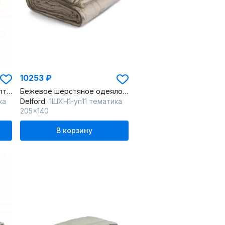
10253 ₽
Одеяло из хлопка с эвкалиптовым волокном, экологичное, круглогодичное
Бежевое шерстяное одеяло с наполнителем из овечьей шерсти
ка
Delford
1ШХН1-уп11 тематика
205x140
В корзину