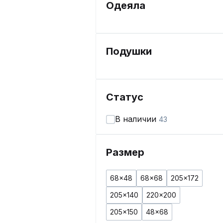
Одеяла
Подушки
Статус
В наличии
43
Размер
68x48
68x68
205x172
205x140
220x200
205x150
48x68