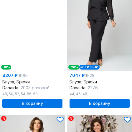
-18%
-26%
#СТИЛЬНО
8207 ₽
7047 ₽
9995
9525
Блуза, Брюки
Блуза, Брюки
Danaida
2003 розовый
Danaida
2276
48
,
50
,
52
,
54
,
56
,
58
44
,
46
,
48
В корзину
В корзину
%
%