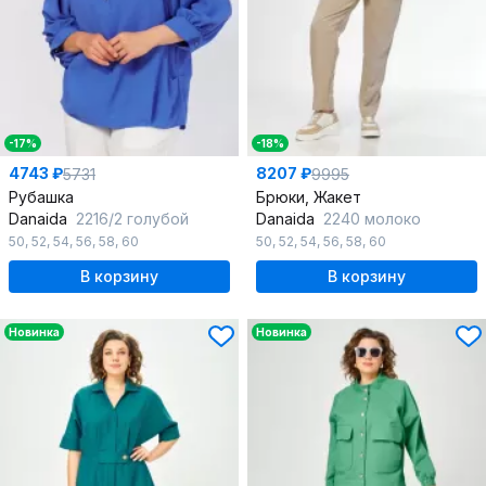
-17%
-18%
4743 ₽
8207 ₽
5731
9995
Рубашка
Брюки, Жакет
Danaida
2216/2 голубой
Danaida
2240 молоко
50
,
52
,
54
,
56
,
58
,
60
50
,
52
,
54
,
56
,
58
,
60
В корзину
В корзину
Новинка
Новинка