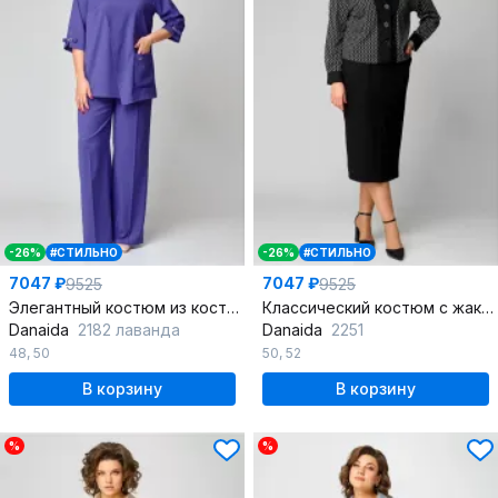
-26%
#СТИЛЬНО
-26%
#СТИЛЬНО
7047 ₽
7047 ₽
9525
9525
Элегантный костюм из костюмной ткани с жакетом и брюками
Классический костюм с жакетом и юбкой из трикотажа
Danaida
2182 лаванда
Danaida
2251
48
,
50
50
,
52
В корзину
В корзину
%
%