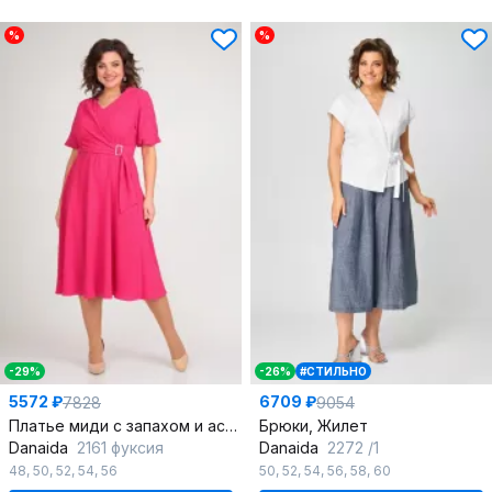
%
%
-29%
-26%
#СТИЛЬНО
5572 ₽
6709 ₽
7828
9054
Платье миди с запахом и ассиметричным лифом
Брюки, Жилет
Danaida
2161 фуксия
Danaida
2272 /1
48
,
50
,
52
,
54
,
56
50
,
52
,
54
,
56
,
58
,
60