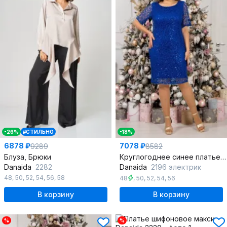
-26%
#СТИЛЬНО
-18%
6878 ₽
7078 ₽
9289
8582
Блуза, Брюки
Круглогоднее синее платье с пайетками и сеткой для вечерних мероприятий
Danaida
2282
Danaida
2196 электрик
48
,
50
,
52
,
54
,
56
,
58
48
,
50
,
52
,
54
,
56
В корзину
В корзину
%
%