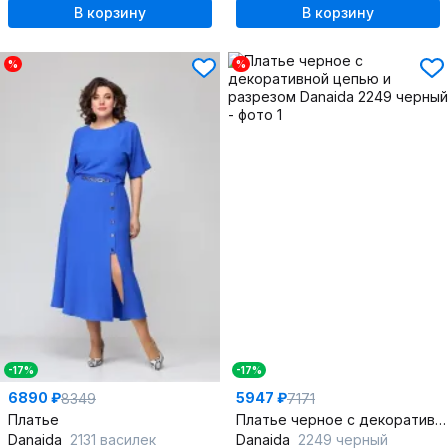
В корзину
В корзину
%
%
-17%
-17%
6890 ₽
5947 ₽
8349
7171
Платье
Платье черное с декоративной цепью и разрезом
Danaida
2131 василек
Danaida
2249 черный