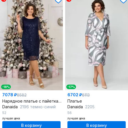
-18%
-17%
7078 ₽
6702 ₽
8582
8113
Нарядное платье с пайетками и прозрачной сеткой
Платье
Danaida
2196 темно-синий
Danaida
2205
52
56
лучшая цена
лучшая цена
В корзину
В корзину