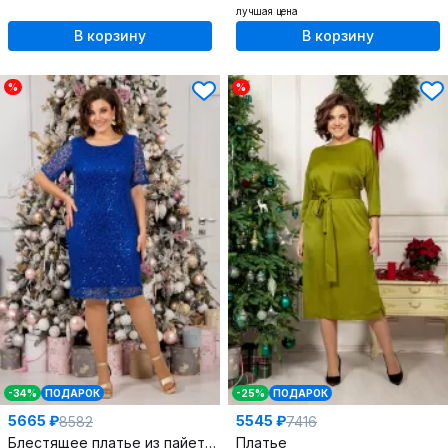
лучшая цена
В корзину
В корзину
%
%
-34%
ПОДАРОК
-25%
ПОДАРОК
5665 ₽
5545 ₽
8582
7416
Блестящее платье из пайеток, сетки и трикотажа
Платье