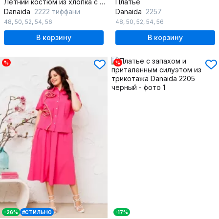
Летний костюм из хлопка с юбкой и блузкой на каждый день
Платье
Danaida
2222 тиффани
Danaida
2257
48
,
50
,
52
,
54
,
56
48
,
50
,
52
,
54
,
56
В корзину
В корзину
%
%
-26%
#СТИЛЬНО
-17%