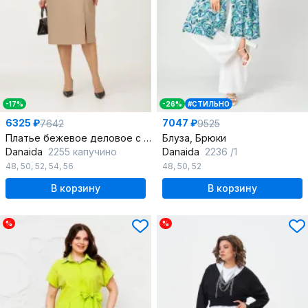
-17%
-26%
#СТИЛЬНО
6325 ₽
7047 ₽
7642
9525
Платье бежевое деловое с запахом для офиса
Блуза, Брюки
Danaida
2255 капучино
Danaida
2236 /1
48
,
50
,
52
,
54
,
56
48
,
50
,
52
В корзину
В корзину
%
%