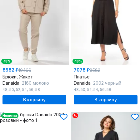
-18%
-18%
8582 ₽
7078 ₽
10466
8582
Брюки, Жакет
Платье
Danaida
2160 молоко
Danaida
2002 черный
48
,
50
,
52
,
54
,
56
,
58
48
,
50
,
52
,
54
,
56
,
58
В корзину
В корзину
Новинка
%