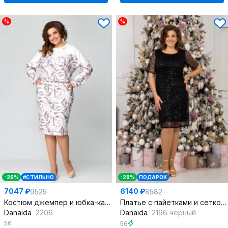
%
%
-26%
#СТИЛЬНО
-28%
ПОДАРОК
7047 ₽
6140 ₽
9525
8582
Костюм джемпер и юбка-карандаш из мягкого трикотажа, белый
Платье с пайетками и сеткой двухслойное для новогодних вечеринок
Danaida
2206
Danaida
2196 черный
56
56