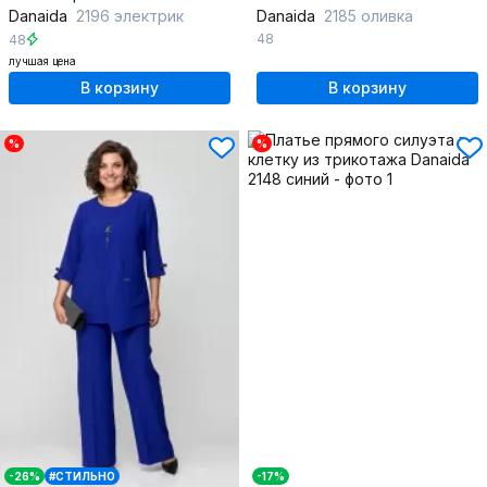
Danaida
2196 электрик
Danaida
2185 оливка
48
48
лучшая цена
В корзину
В корзину
%
%
-26%
#СТИЛЬНО
-17%