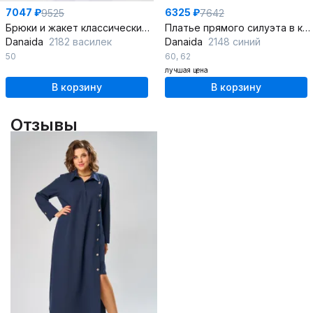
7047 ₽
6325 ₽
9525
7642
Брюки и жакет классические в синем из текстиля с эластаном
Платье прямого силуэта в клетку из трикотажа
Danaida
2182 василек
Danaida
2148 синий
50
60
,
62
лучшая цена
В корзину
В корзину
Отзывы