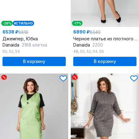
-26%
#СТИЛЬНО
-17%
6538 ₽
6890 ₽
8818
8349
Джемпер, Юбка
Черное платье из плотного трикотажа с имитацией туники и отделкой атласом
Danaida
2188 клетка
Danaida
2200
50
,
52
,
54
48
,
50
,
52
,
54
,
56
В корзину
В корзину
%
%