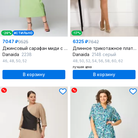
-26%
#СТИЛЬНО
-17%
7047 ₽
6325 ₽
9525
7642
Джинсовый сарафан миди с V-образной горловиной и карманами
Длинное трикотажное платье с клетчатым и однотонным дизайном
Danaida
2238
Danaida
2148 серый
46
,
48
,
50
,
52
48
,
50
,
52
,
54
,
56
,
58
,
60
,
62
лучшая цена
В корзину
В корзину
%
%