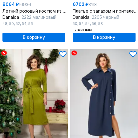
8064 ₽
6702 ₽
10936
8113
Летний розовый костюм из хлопка с блузкой и юбкой
Платье с запахом и приталенным силуэтом из трикотажа
Danaida
2222 малиновый
Danaida
2205 черный
48
,
50
,
52
,
54
,
56
50
,
52
,
54
,
56
,
58
лучшая цена
В корзину
В корзину
%
%