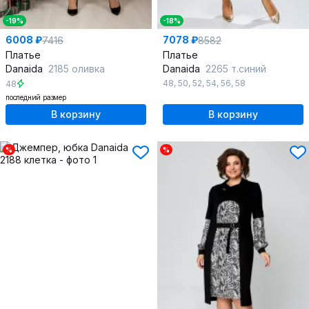
-19%
-18%
6008 ₽
7078 ₽
7416
8582
Платье
Платье
Danaida
2185 оливка
Danaida
2265 т.синий
48
,
50
,
52
,
54
,
56
,
58
48
последний размер
В корзину
В корзину
%
%