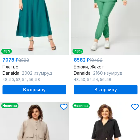
-18%
-18%
7078 ₽
8582 ₽
8582
10466
Платье
Брюки, Жакет
Danaida
2002 изумруд
Danaida
2160 изумруд
48
,
50
,
52
,
54
,
56
,
58
48
,
50
,
52
,
54
,
56
,
58
В корзину
В корзину
Новинка
Новинка