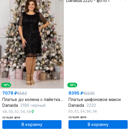
-18%
-18%
7078 ₽
8395 ₽
8582
10230
Платье до колена с пайетками и сеткой нарядное
Платье шифоновое макси
Danaida
2196 черный
Danaida
2220
50
,
52
,
54
,
56
,
58
48
,
50
,
52
,
54
,
56
лучшая цена
лучшая цена
В корзину
В корзину