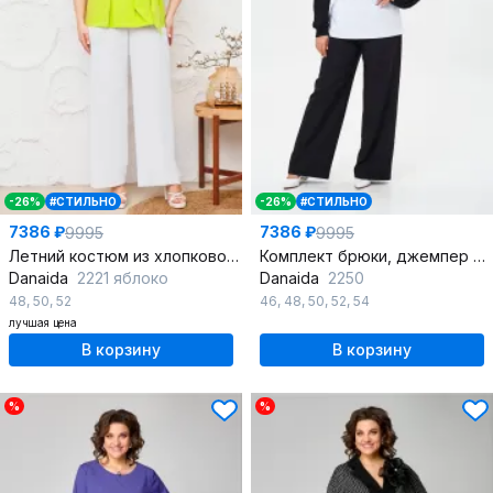
-26%
#СТИЛЬНО
-26%
#СТИЛЬНО
7386 ₽
7386 ₽
9995
9995
Летний костюм из хлопковой ткани: прямая блуза и свободные брюки
Комплект брюки, джемпер и футболка оверсайз демисезон
Danaida
2221 яблоко
Danaida
2250
48
,
50
,
52
46
,
48
,
50
,
52
,
54
лучшая цена
В корзину
В корзину
%
%