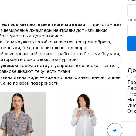
Ema
с матовыми плотными тканями верха
— трикотажные
, кашемировые джемперы нейтрализуют излишнюю
браз уместным даже в офисе.
т.
Если кружево на юбке является центром образа,
оничными, без дополнительного декора.
й универсальный вариант: работает с белыми блузами,
итерами и даже с кожаной курткой.
кружевом
требуют структурированного верха — жакет,
Др
равновешивают текучесть ткани.
Сов
альна длина миди — ниже колена, с завышенной талией
Тр
 а не по всей поверхности.
Ра
Что
3226
На 
Ин
Блуза
От
Нить