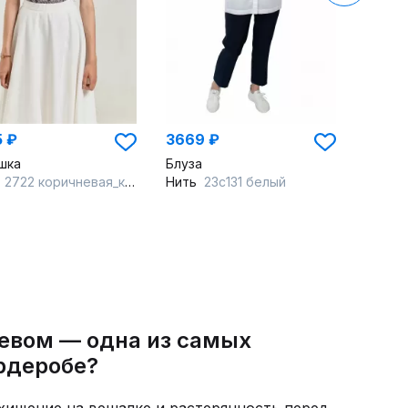
5 ₽
3669 ₽
шка
Блуза
y
2722 коричневая_клетка
Нить
23с131 белый
евом — одна из самых
рдеробе?
хищение на вешалке и растерянность перед