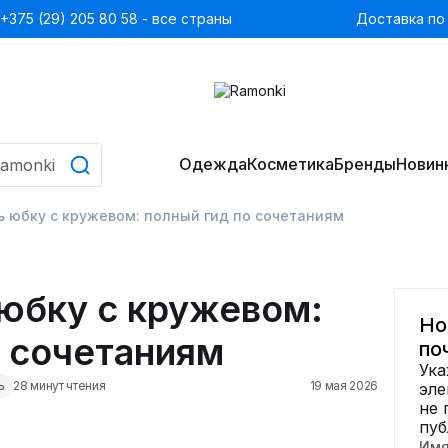
+375 (29) 205 80 58 - все страны
Доставка по
Одежда
Косметика
Бренды
Новин
ь юбку с кружевом: полный гид по сочетаниям
 юбку с кружевом:
Но
о сочетаниям
по
Ука
ь
28 минут чтения
19 мая 2026
эле
не 
пуб
Им