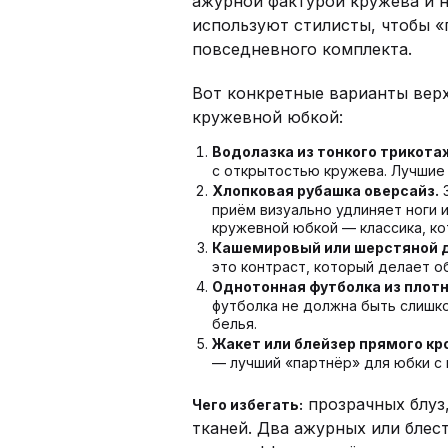
ажурной фактурой кружева и н
используют стилисты, чтобы 
повседневного комплекта.
Вот конкретные варианты верх
кружевной юбкой:
Водолазка из тонкого трикота
с открытостью кружева. Лучшие
Хлопковая рубашка оверсайз.
З
приём визуально удлиняет ноги и
кружевной юбкой — классика, ко
Кашемировый или шерстяной 
это контраст, который делает 
Однотонная футболка из плотн
футболка не должна быть слишко
белья.
Жакет или блейзер прямого кр
— лучший «партнёр» для юбки с
прозрачных блуз
Чего избегать:
тканей. Два ажурных или блес