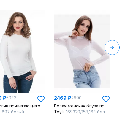
2837
Teyli
1
0 ₽
2469 ₽
5032
2890
Лонгслив прилегающего силуэта.
Белая женская блуза прилегающего силуэта из трикотажа
i
897 белый
Teyli
169320/158,164 белый