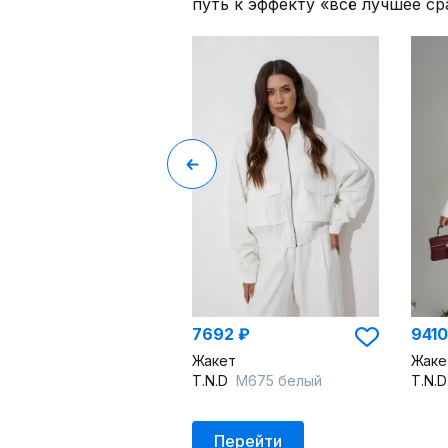
путь к эффекту «всё лучшее ср
7692 ₽
9410
Жакет
Жаке
T.N.D
М675 белый
T.N.
Перейти