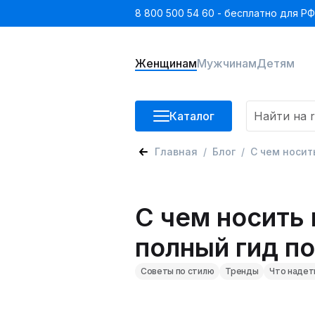
8 800 500 54 60 - бесплатно для РФ
Женщинам
Мужчинам
Детям
Каталог
Главная
Блог
С чем носит
С чем носить
полный гид п
Советы по стилю
Тренды
Что надет