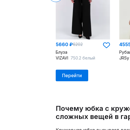
5660 ₽
455
6202
Блуза
Руба
VIZAVI
750.2 белый
JRS
Перейти
Почему юбка с круж
сложных вещей в га
Кружевная юбка вызывает вос