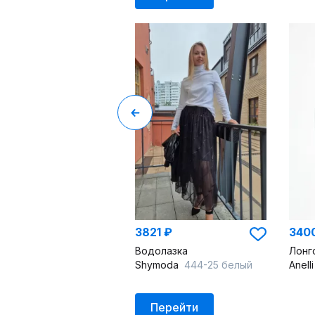
3821 ₽
340
Водолазка
Shymoda
444-25 белый
Anell
Перейти