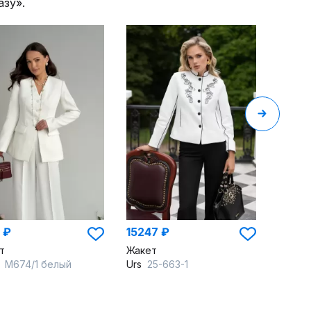
азу».
12027
Жакет
Urs
24
 ₽
15247 ₽
т
Жакет
D
М674/1 белый
Urs
25-663-1