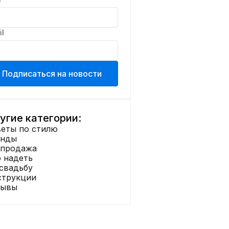
il
Подписаться на новости
угие категории:
еты по стилю
енды
спродажа
 надеть
 ₽
4690 ₽
4889 
5211
свадьбу
струкции
Блуза
зывы
24с154 белый
Kauhanka
015 молочный
Kauhan