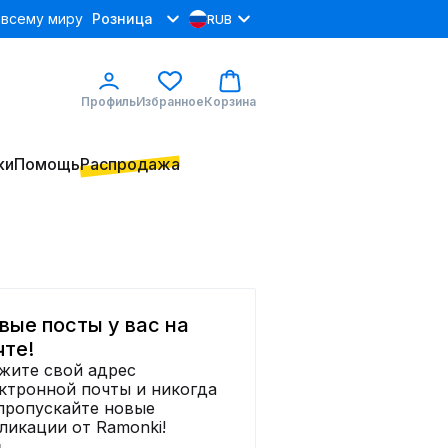
 всему миру
Розница
RUB
Профиль
Избранное
Корзина
ки
Помощь
Распродажа
вые посты у вас на
чте!
жите свой адрес
ктронной почты и никогда
пропускайте новые
ликации от Ramonki!
я