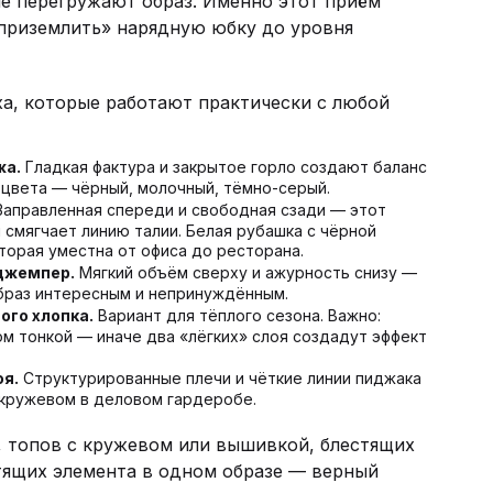
е перегружают образ. Именно этот приём
«приземлить» нарядную юбку до уровня
а, которые работают практически с любой
жа.
Гладкая фактура и закрытое горло создают баланс
 цвета — чёрный, молочный, тёмно-серый.
аправленная спереди и свободная сзади — этот
 смягчает линию талии. Белая рубашка с чёрной
торая уместна от офиса до ресторана.
джемпер.
Мягкий объём сверху и ажурность снизу —
образ интересным и непринуждённым.
ого хлопка.
Вариант для тёплого сезона. Важно:
м тонкой — иначе два «лёгких» слоя создадут эффект
оя.
Структурированные плечи и чёткие линии пиджака
 кружевом в деловом гардеробе.
, топов с кружевом или вышивкой, блестящих
тящих элемента в одном образе — верный