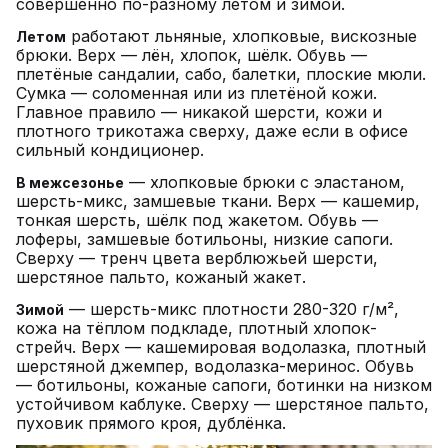
совершенно по-разному летом и зимой.
работают льняные, хлопковые, вискозные
Летом
брюки. Верх — лён, хлопок, шёлк. Обувь —
плетёные сандалии, сабо, балетки, плоские мюли.
Сумка — соломенная или из плетёной кожи.
Главное правило — никакой шерсти, кожи и
плотного трикотажа сверху, даже если в офисе
сильный кондиционер.
— хлопковые брюки с эластаном,
В межсезонье
шерсть-микс, замшевые ткани. Верх — кашемир,
тонкая шерсть, шёлк под жакетом. Обувь —
лоферы, замшевые ботильоны, низкие сапоги.
Сверху — тренч цвета верблюжьей шерсти,
шерстяное пальто, кожаный жакет.
— шерсть-микс плотности 280-320 г/м²,
Зимой
кожа на тёплом подкладе, плотный хлопок-
стрейч. Верх — кашемировая водолазка, плотный
шерстяной джемпер, водолазка-меринос. Обувь
— ботильоны, кожаные сапоги, ботинки на низком
устойчивом каблуке. Сверху — шерстяное пальто,
пуховик прямого кроя, дублёнка.