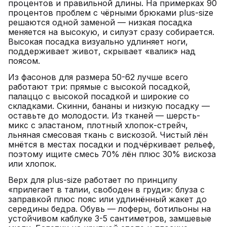
процентов и правильной длины. На примерках 90
процентов проблем с чёрными брюками plus-size
решаются одной заменой — низкая посадка
меняется на высокую, и силуэт сразу собирается.
Высокая посадка визуально удлиняет ноги,
поддерживает живот, скрывает «валик» над
поясом.
Из фасонов для размера 50-62 лучше всего
работают три: прямые с высокой посадкой,
палаццо с высокой посадкой и широкие со
складками. Скинни, бананы и низкую посадку —
оставьте до молодости. Из тканей — шерсть-
микс с эластаном, плотный хлопок-стрейч,
льняная смесовая ткань с вискозой. Чистый лён
мнётся в местах посадки и подчёркивает рельеф,
поэтому ищите смесь 70% лён плюс 30% вискоза
или хлопок.
Верх для plus-size работает по принципу
«прилегает в талии, свободен в груди»: блуза с
заправкой плюс пояс или удлинённый жакет до
середины бедра. Обувь — лоферы, ботильоны на
устойчивом каблуке 3-5 сантиметров, замшевые