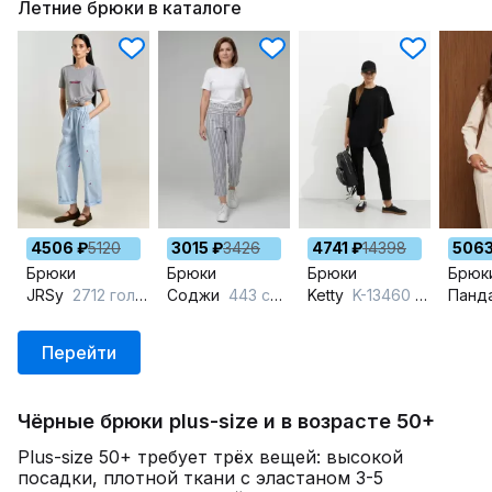
Летние брюки в каталоге
4506 ₽
5120
3015 ₽
3426
4741 ₽
14398
5063
Брюки
Брюки
Брюки
Брюк
JRSy
2712 голубой_принт_роз.вишенки
Соджи
443 синий/белый
Ketty
K-13460 черный
Панд
Перейти
Чёрные брюки plus-size и в возрасте 50+
Plus-size 50+ требует трёх вещей: высокой
посадки, плотной ткани с эластаном 3-5