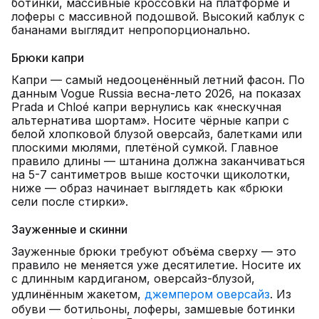
ботинки, массивные кроссовки на платформе и
лоферы с массивной подошвой. Высокий каблук с
бананами выглядит непропорционально.
Брюки капри
Капри — самый недооценённый летний фасон. По
данным Vogue Russia весна-лето 2026, на показах
Prada и Chloé капри вернулись как «нескучная
альтернатива шортам». Носите чёрные капри с
белой хлопковой блузой оверсайз, балетками или
плоскими мюлями, плетёной сумкой. Главное
правило длины — штанина должна заканчиваться
на 5-7 сантиметров выше косточки щиколотки,
ниже — образ начинает выглядеть как «брюки
сели после стирки».
Зауженные и скинни
Зауженные брюки требуют объёма сверху — это
правило не меняется уже десятилетие. Носите их
с длинным кардиганом, оверсайз-блузой,
удлинённым жакетом,
джемпером оверсайз
. Из
обуви — ботильоны, лоферы, замшевые ботинки