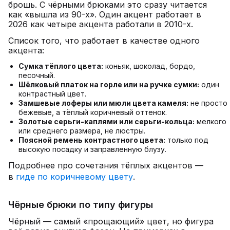
брошь. С чёрными брюками это сразу читается
как «вышла из 90-х». Один акцент работает в
2026 как четыре акцента работали в 2010-х.
Список того, что работает в качестве одного
акцента:
Сумка тёплого цвета:
коньяк, шоколад, бордо,
песочный.
Шёлковый платок на горле или на ручке сумки:
один
контрастный цвет.
Замшевые лоферы или мюли цвета камеля:
не просто
бежевые, а тёплый коричневый оттенок.
Золотые серьги-каплями или серьги-кольца:
мелкого
или среднего размера, не люстры.
Поясной ремень контрастного цвета:
только под
высокую посадку и заправленную блузу.
Подробнее про сочетания тёплых акцентов —
в
гиде по коричневому цвету
.
Чёрные брюки по типу фигуры
Чёрный — самый «прощающий» цвет, но фигура