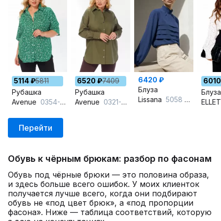
6420 ₽
5114 ₽
5811
6520 ₽
7409
6010
Блуза
Рубашка
Рубашка
Блуза
Lissana
5058 индиго
Avenue
0354-1 дизайн
Avenue
0321-3 темная_оливка
ELLE
Перейти
Обувь к чёрным брюкам: разбор по фасонам
Обувь под чёрные брюки — это половина образа,
и здесь больше всего ошибок. У моих клиенток
получается лучше всего, когда они подбирают
обувь не «под цвет брюк», а «под пропорции
фасона». Ниже — таблица соответствий, которую