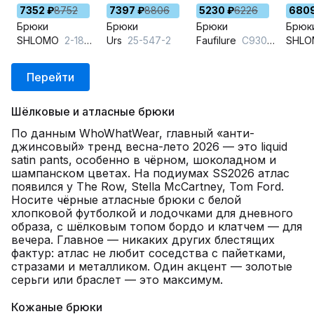
7352 ₽
8752
7397 ₽
8806
5230 ₽
6226
6809
Брюки
Брюки
Брюки
Брюк
SHLOMO
2-18-147 черный
Urs
25-547-2
Faufilure
C930 черный
SHL
Перейти
Шёлковые и атласные брюки
По данным WhoWhatWear, главный «анти-
джинсовый» тренд весна-лето 2026 — это liquid
satin pants, особенно в чёрном, шоколадном и
шампанском цветах. На подиумах SS2026 атлас
появился у The Row, Stella McCartney, Tom Ford.
Носите чёрные атласные брюки с белой
хлопковой футболкой и лодочками для дневного
образа, с шёлковым топом бордо и клатчем — для
вечера. Главное — никаких других блестящих
фактур: атлас не любит соседства с пайетками,
стразами и металликом. Один акцент — золотые
серьги или браслет — это максимум.
Кожаные брюки