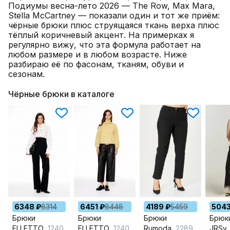
Подиумы весна-лето 2026 — The Row, Max Mara,
Stella McCartney — показали один и тот же приём:
чёрные брюки плюс струящаяся ткань верха плюс
тёплый коричневый акцент. На примерках я
регулярно вижу, что эта формула работает на
любом размере и в любом возрасте. Ниже
разбираю её по фасонам, тканям, обуви и
сезонам.
Чёрные брюки в каталоге
6348 ₽
8314
6451 ₽
8448
4189 ₽
5459
5043
Брюки
Брюки
Брюки
Брюк
ELLETTO
12404 черный
ELLETTO
12402 черный
Rumoda
2289 черный
JRSy