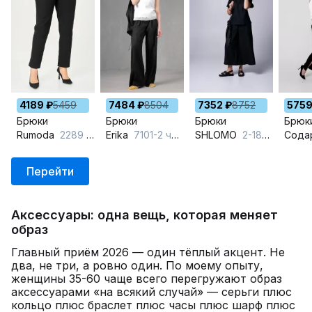
4189 ₽
5459
7484 ₽
8504
7352 ₽
8752
5759
Брюки
Брюки
Брюки
Брюк
Rumoda
2289 черный
Erika
7101-2 черный
SHLOMO
2-18-147 черный
Сода
Перейти
Аксессуары: одна вещь, которая меняет
образ
Главный приём 2026 — один тёплый акцент. Не
два, не три, а ровно один. По моему опыту,
женщины 35-60 чаще всего перегружают образ
аксессуарами «на всякий случай» — серьги плюс
кольцо плюс браслет плюс часы плюс шарф плюс