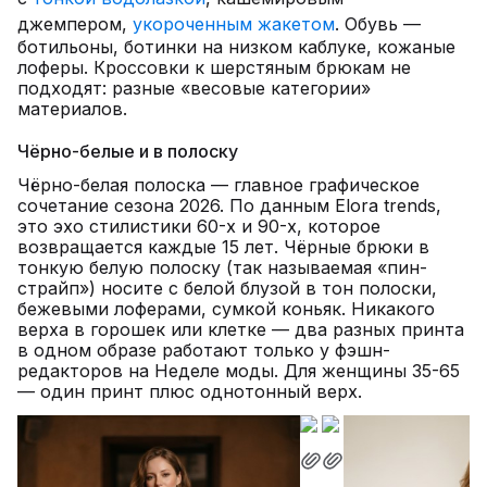
джемпером,
укороченным жакетом
. Обувь —
ботильоны, ботинки на низком каблуке, кожаные
лоферы. Кроссовки к шерстяным брюкам не
подходят: разные «весовые категории»
материалов.
Чёрно-белые и в полоску
Чёрно-белая полоска — главное графическое
сочетание сезона 2026. По данным Elora trends,
это эхо стилистики 60-х и 90-х, которое
возвращается каждые 15 лет. Чёрные брюки в
тонкую белую полоску (так называемая «пин-
страйп») носите с белой блузой в тон полоски,
бежевыми лоферами, сумкой коньяк. Никакого
верха в горошек или клетке — два разных принта
в одном образе работают только у фэшн-
редакторов на Неделе моды. Для женщины 35-65
— один принт плюс однотонный верх.