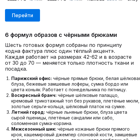
Перейти
6 формул образов с чёрными брюками
Шесть готовых формул собраны по принципу
«одна фактура плюс один тёплый акцент».
Каждая работает на размерах 42-62 и в возрасте
от 30 до 70 — меняется только плотность ткани и
посадка.
Парижский офис:
чёрные прямые брюки, белая шёлкова
блуза, бежевые замшевые лоферы, сумка бордо или
цвета коньяк. Работает с понедельника по пятницу.
Воскресный бранч:
чёрные шёлковые палаццо,
кремовый трикотажный топ без рукавов, плетёные мюли,
золотые серьги-кольца, шёлковый платок на сумке.
Летний город:
чёрные льняные брюки, блуза цвета
сырой пшеницы, плетёные сандалии или сабо,
соломенная сумка-корзина.
Межсезонный шик:
чёрные кожаные брюки прямого
кроя, кашемировый джемпер слоновой кости, замшевые