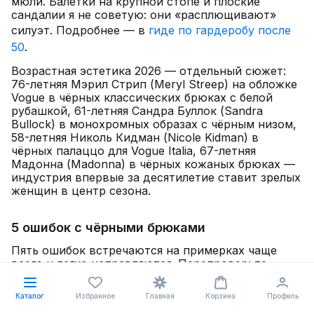
мюли. Балетки на крупной стопе и плоские
сандалии я не советую: они «расплющивают»
силуэт. Подробнее — в
гиде по гардеробу после
50
.
Возрастная эстетика 2026 — отдельный сюжет:
76-летняя Мэрил Стрип (Meryl Streep) на обложке
Vogue в чёрных классических брюках с белой
рубашкой, 61-летняя Сандра Буллок (Sandra
Bullock) в монохромных образах с чёрным низом,
58-летняя Николь Кидман (Nicole Kidman) в
чёрных палаццо для Vogue Italia, 67-летняя
Мадонна (Madonna) в чёрных кожаных брюках —
индустрия впервые за десятилетие ставит зрелых
женщин в центр сезона.
5 ошибок с чёрными брюками
Пять ошибок встречаются на примерках чаще
всего и легко исправляются. Перепроверьте
перед выходом из дома.
Каталог
Избранное
Главная
Корзина
Профиль
Чёрный плюс чёрный плюс чёрный без фактуры.
Total
black без разной плотности тканей выглядит плоско.