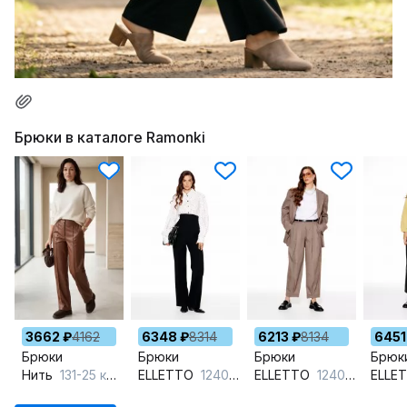
Брюки в каталоге Ramonki
3662 ₽
4162
6348 ₽
8314
6213 ₽
8134
6451
Брюки
Брюки
Брюки
Брюк
Нить
131-25 коричневый
ELLETTO
12404 черный
ELLETTO
12406 коричневый
ELLE