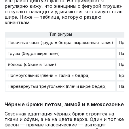
всё равно диктует фасон. На примерках я
регулярно вижу, что женщины с фигурой «груша»
покупают палаццо и удивляются, что силуэт стал
шире. Ниже — таблица, которую раздаю
клиенткам.
Тип фигуры
Песочные часы (грудь = бёдра, выраженная талия)
Прям
Груша (бёдра шире плеч)
Пала
Яблоко (объём в талии)
Прям
Прямоугольник (плечи = талия = бёдра)
Брюк
Перевёрнутый треугольник (плечи шире бёдер)
Пала
Чёрные брюки летом, зимой и в межсезонье
Сезонная адаптация чёрных брюк строится на
ткани и обуви, а не на цвете верха. Один и тот же
фасон — прямые классические — выглядит