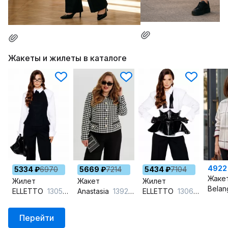
Жакеты и жилеты в каталоге
4922
5334 ₽
6970
5669 ₽
7214
5434 ₽
7104
Жаке
Жилет
Жакет
Жилет
Bela
ELLETTO
13055 черный
Anastasia
1392 черно-белый
ELLETTO
13065 черный
Перейти