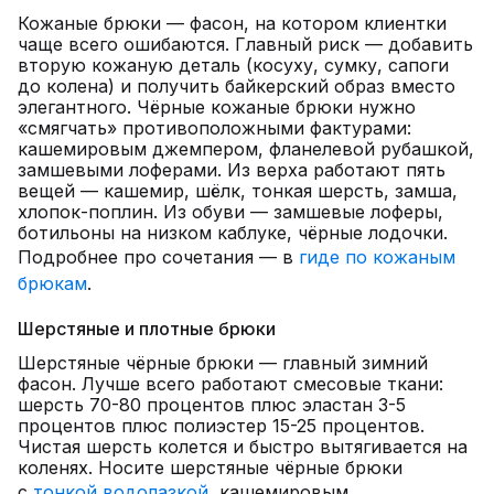
Кожаные брюки — фасон, на котором клиентки
чаще всего ошибаются. Главный риск — добавить
вторую кожаную деталь (косуху, сумку, сапоги
до колена) и получить байкерский образ вместо
элегантного. Чёрные кожаные брюки нужно
«смягчать» противоположными фактурами:
кашемировым джемпером, фланелевой рубашкой,
замшевыми лоферами. Из верха работают пять
вещей — кашемир, шёлк, тонкая шерсть, замша,
хлопок-поплин. Из обуви — замшевые лоферы,
ботильоны на низком каблуке, чёрные лодочки.
Подробнее про сочетания — в
гиде по кожаным
брюкам
.
Шерстяные и плотные брюки
Шерстяные чёрные брюки — главный зимний
фасон. Лучше всего работают смесовые ткани:
шерсть 70-80 процентов плюс эластан 3-5
процентов плюс полиэстер 15-25 процентов.
Чистая шерсть колется и быстро вытягивается на
коленях. Носите шерстяные чёрные брюки
с
тонкой водолазкой
, кашемировым