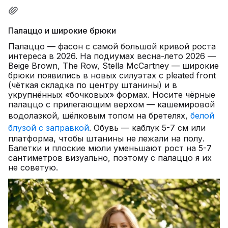
Палаццо и широкие брюки
Палаццо — фасон с самой большой кривой роста
интереса в 2026. На подиумах весна-лето 2026 —
Beige Brown, The Row, Stella McCartney — широкие
брюки появились в новых силуэтах с pleated front
(чёткая складка по центру штанины) и в
укрупнённых «бочковых» формах. Носите чёрные
палаццо с прилегающим верхом — кашемировой
водолазкой, шёлковым топом на бретелях,
белой
блузой с заправкой
. Обувь — каблук 5-7 см или
платформа, чтобы штанины не лежали на полу.
Балетки и плоские мюли уменьшают рост на 5-7
сантиметров визуально, поэтому с палаццо я их
не советую.