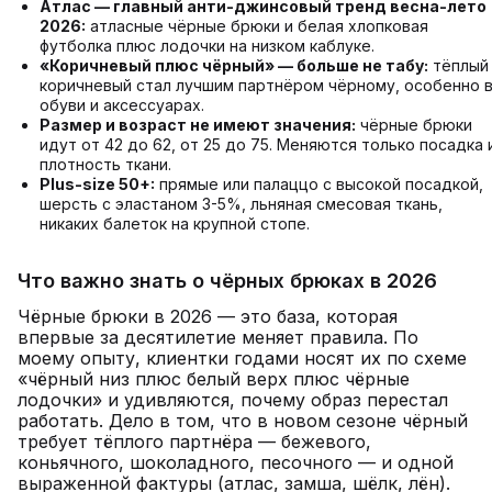
Атлас — главный анти-джинсовый тренд весна-лето
2026:
атласные чёрные брюки и белая хлопковая
футболка плюс лодочки на низком каблуке.
«Коричневый плюс чёрный» — больше не табу:
тёплый
коричневый стал лучшим партнёром чёрному, особенно 
обуви и аксессуарах.
Размер и возраст не имеют значения:
чёрные брюки
идут от 42 до 62, от 25 до 75. Меняются только посадка 
плотность ткани.
Plus-size 50+:
прямые или палаццо с высокой посадкой,
шерсть с эластаном 3-5%, льняная смесовая ткань,
никаких балеток на крупной стопе.
Что важно знать о чёрных брюках в 2026
Чёрные брюки в 2026 — это база, которая
впервые за десятилетие меняет правила. По
моему опыту, клиентки годами носят их по схеме
«чёрный низ плюс белый верх плюс чёрные
лодочки» и удивляются, почему образ перестал
работать. Дело в том, что в новом сезоне чёрный
требует тёплого партнёра — бежевого,
коньячного, шоколадного, песочного — и одной
выраженной фактуры (атлас, замша, шёлк, лён).