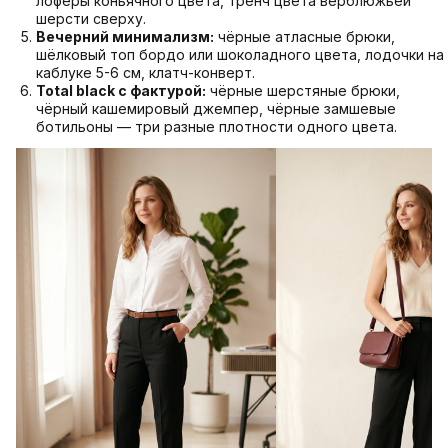
лоферы коньячного цвета, тренч цвета верблюжьей
шерсти сверху.
Вечерний минимализм:
чёрные атласные брюки,
шёлковый топ бордо или шоколадного цвета, лодочки на
каблуке 5-6 см, клатч-конверт.
Total black с фактурой:
чёрные шерстяные брюки,
чёрный кашемировый джемпер, чёрные замшевые
ботильоны — три разные плотности одного цвета.