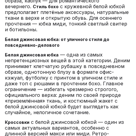
образа, каблук — для романтического
вечернего.
с кружевной белой юбкой
Стиль бохо
предполагает плетёные аксессуары, натуральные
ткани в верхе и открытую обувь. Для осеннего
прочтения — юбка миди, тонкий светлый свитер
и ботильоны.
Белая джинсовая юбка: от уличного стиля до
повседневно-делового
— одна из самых
Белая джинсовая юбка
непретенциозных вещей в этой категории. Деним
принимает клетчатую рубашку в повседневном
образе, однотонную блузу в формате офис-
кэжуал, футболку с принтом в уличном стиле и
даже топ с рюшами в прочтении бохо. Главное
ограничение — избегать чрезмерно строгого,
официального верха: деним по своей природе
«приземлённая» ткань, и костюмный жакет с
белой джинсовой юбкой будет выглядеть как
случайное, нелогичное сочетание.
с белой джинсовой юбкой — один из
Кроссовки
самых актуальных вариантов, особенно с
длинной версией макси или миди. Ретро-