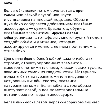
бохо
летом сочетается с
Белая юбка макси
кроп-
или лёгкой блузой навыпуск
топом
и
на плоской подошве. Образ в
сандалиями
духе бохо собирается добавлением плетёных
аксессуаров — сумки, браслетов, обуви с
плетёными элементами.
Ярусная белая
усиливает этот эффект: многоярусный подол
юбка
создаёт объём и движение, которые
ассоциируются именно с летним прочтением в
стиле бохо.
Для стиля
с белой юбкой важно избегать
бохо
строгих, структурированных элементов —
жакетов с чёткими плечами, классических туфель,
лаконичных сумок из гладкой кожи. Материалы
должны быть натуральными или визуально
натуральными: лён, хлопок, плетение,
натуральная кожа. Белая юбка в этом образе
выступает базой, а все повествовательные
детали создают верх и аксессуары.
Белая мини-юбка летом: короткий образ без лишнего