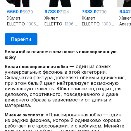
6660 ₽
6788 ₽
7383 ₽
6442
6970
7104
7730
Жилет
Жилет
Жилет
Жаке
ELLETTO
13055 черный
ELLETTO
13065 черный
ELLETTO
13033 черный
Anast
Перейти
Белая юбка плиссе: с чем носить плиссированную
юбку
— один из самых
Белая плиссированная юбка
универсальных фасонов в этой категории.
Складчатая фактура добавляет объём и движение,
при этом белый цвет нейтрализует возможную
визуальную тяжесть. Юбка плиссе подходит для
делового, спортивного, повседневного и даже
вечернего образа в зависимости от длины и
материала.
«Плиссированная юбка — один
Мнение эксперта:
из редких фасонов, который одинаково хорошо
работает и с кроссовками, и с каблуком. Меняйте