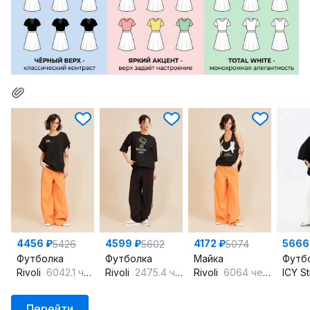
4456 ₽
4599 ₽
4172 ₽
5666
5426
5602
5074
Футболка
Футболка
Майка
Футб
Rivoli
6042.1 черный
Rivoli
2475.4 черный
Rivoli
6064 черный
ICY S
Перейти