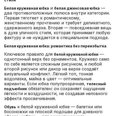
и
—
Белая кружевная юбка
белая джинсовая юбка
два противоположных полюса внутри категории.
Первая тяготеет к романтическому,
женственному прочтению и требует деликатного,
сдержанного верха. Вторая — повседневная вещь
в духе уличного стиля, которая принимает любую
фактуру и не нуждается в специальном подходе.
Белая кружевная юбка: романтика без переизбытка
Ключевое правило для
—
белой кружевной юбки
однотонный верх без орнаментов. Кружево само
по себе является сложным рисунком, и любой
второй рисунок или декор на верхе создаёт
визуальный конфликт. Лёгкий топ, тонкая
водолазка, майка в цвет — оптимальные
варианты. Если юбка полупрозрачная,
телесный
обязателен: он сохраняет ощущение
подъюбник
лёгкости и воздушности, не создавая неловкого
эффекта просвечивания.
к белой кружевной юбке — балетки или
Обувь
босоножки на плоской подошве для дневного