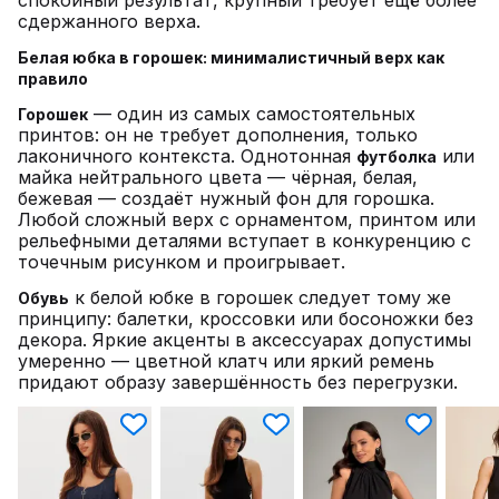
спокойный результат, крупный требует ещё более
сдержанного верха.
Белая юбка в горошек: минималистичный верх как
правило
— один из самых самостоятельных
Горошек
принтов: он не требует дополнения, только
лаконичного контекста. Однотонная
или
футболка
майка нейтрального цвета — чёрная, белая,
бежевая — создаёт нужный фон для горошка.
Любой сложный верх с орнаментом, принтом или
рельефными деталями вступает в конкуренцию с
точечным рисунком и проигрывает.
к белой юбке в горошек следует тому же
Обувь
принципу: балетки, кроссовки или босоножки без
декора. Яркие акценты в аксессуарах допустимы
умеренно — цветной клатч или яркий ремень
придают образу завершённость без перегрузки.