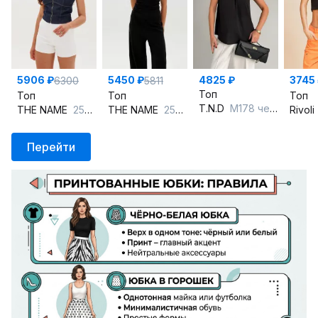
5906 ₽
5450 ₽
4825 ₽
3745
6300
5811
Топ
Топ
Топ
Топ
T.N.D
М178 черный
THE NAME
2539 синий
THE NAME
2540 черный
Rivoli
Перейти