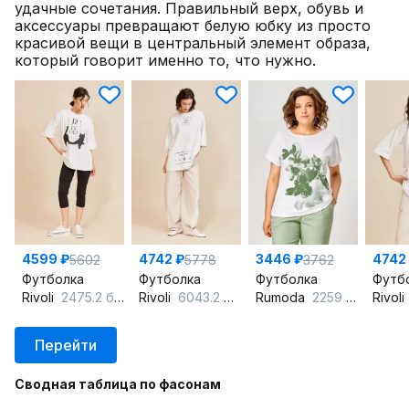
удачные сочетания. Правильный верх, обувь и
аксессуары превращают белую юбку из просто
красивой вещи в центральный элемент образа,
который говорит именно то, что нужно.
4599 ₽
4742 ₽
3446 ₽
4742
5602
5778
3762
Футболка
Футболка
Футболка
Футб
Rivoli
2475.2 белый
Rivoli
6043.2 белый
Rumoda
2259 зеленый-белый
Rivoli
Перейти
Сводная таблица по фасонам