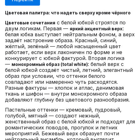
Цветовая палитра: что надеть сверху кроме чёрного
с белой юбкой строятся по
Цветовые сочетания
двум логикам. Первая —
:
яркий акцентный верх
белая юбка выступает нейтральным фоном, а верх
задаёт настроение образа. Красный, синий,
жёлтый, зелёный — любой насыщенный цвет
работает, если верх лаконичен по форме и не
конкурирует с юбкой фактурой. Вторая логика
—
: белый верх с
монохромный образ (total white)
белой юбкой создаёт чистый, летний, элегантный
образ при условии, что оттенки белого
совпадают или намеренно чуть расходятся.
Разные фактуры — хлопок и атлас, денимовая
ткань и шифон — внутри монохромного образа
добавляют глубину без цветового разнообразия.
Пастельные оттенки — кремовый, пудровый,
голубой, мятный — создают нежный,
женственный образ с белой юбкой и подходят для
романтических поводов, прогулок и летних
мероприятий. Бежевый верх образует почти
нейтральный ансамбль, который выглядит