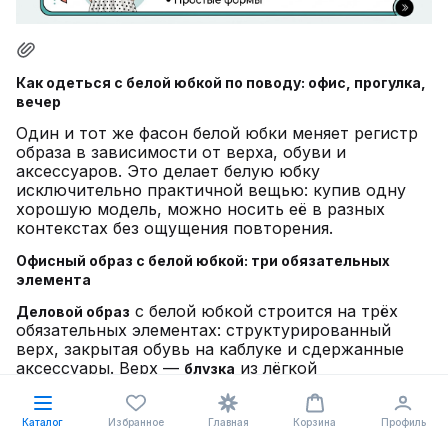
Как одеться с белой юбкой по поводу: офис, прогулка,
вечер
Один и тот же фасон белой юбки меняет регистр
образа в зависимости от верха, обуви и
аксессуаров. Это делает белую юбку
исключительно практичной вещью: купив одну
хорошую модель, можно носить её в разных
контекстах без ощущения повторения.
Офисный образ с белой юбкой: три обязательных
элемента
с белой юбкой строится на трёх
Деловой образ
обязательных элементах: структурированный
верх, закрытая обувь на каблуке и сдержанные
аксессуары. Верх —
из лёгкой
блузка
ткани,
или
. Обувь
жакет
водолазка
—
классического кроя, лодочки или
туфли
ботильоны на устойчивом каблуке. Аксессуары —
Каталог
Избранное
Главная
Корзина
Профиль
небольшая деловая
, тонкие украшения,
сумка