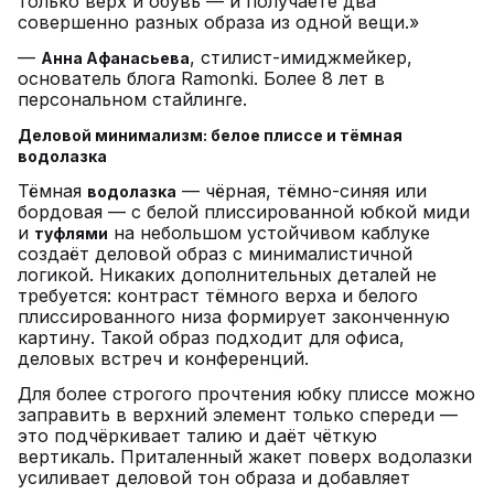
только верх и обувь — и получаете два
совершенно разных образа из одной вещи.»
—
, стилист-имиджмейкер,
Анна Афанасьева
основатель блога Ramonki. Более 8 лет в
персональном стайлинге.
Деловой минимализм: белое плиссе и тёмная
водолазка
Тёмная
— чёрная, тёмно-синяя или
водолазка
бордовая — с белой плиссированной юбкой миди
и
на небольшом устойчивом каблуке
туфлями
создаёт деловой образ с минималистичной
логикой. Никаких дополнительных деталей не
требуется: контраст тёмного верха и белого
плиссированного низа формирует законченную
картину. Такой образ подходит для офиса,
деловых встреч и конференций.
Для более строгого прочтения юбку плиссе можно
заправить в верхний элемент только спереди —
это подчёркивает талию и даёт чёткую
вертикаль. Приталенный жакет поверх водолазки
усиливает деловой тон образа и добавляет