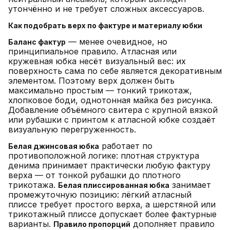
утончённо и не требует сложных аксессуаров.
Как подобрать верх по фактуре и материалу юбки
— менее очевидное, но
Баланс фактур
принципиальное правило. Атласная или
кружевная юбка несёт визуальный вес: их
поверхность сама по себе является декоративным
элементом. Поэтому верх должен быть
максимально простым — тонкий трикотаж,
хлопковое боди, однотонная майка без рисунка.
Добавление объёмного свитера с крупной вязкой
или рубашки с принтом к атласной юбке создаёт
визуальную перегруженность.
работает по
Белая джинсовая юбка
противоположной логике: плотная структура
денима принимает практически любую фактуру
верха — от тонкой рубашки до плотного
трикотажа.
занимает
Белая плиссированная юбка
промежуточную позицию: лёгкий атласный
плиссе требует простого верха, а шерстяной или
трикотажный плиссе допускает более фактурные
варианты.
дополняет правило
Правило пропорций