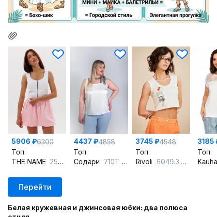
5906 ₽
4437 ₽
3745 ₽
3185 
6300
4858
4548
Топ
Топ
Топ
Топ
THE NAME
2539 белый
Содари
710Т белый
Rivoli
6049.3 белый
Kauh
Перейти
Белая кружевная и джинсовая юбки: два полюса
стиля