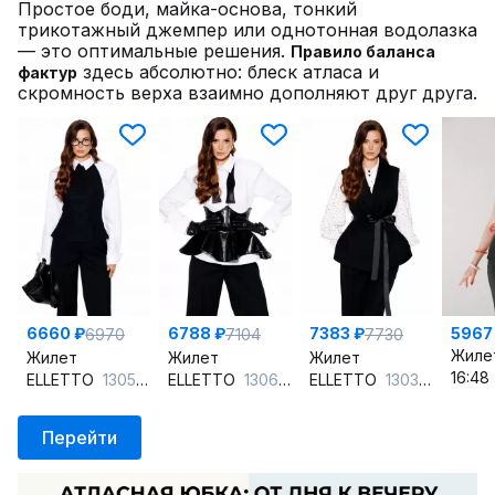
Простое боди, майка-основа, тонкий
трикотажный джемпер или однотонная водолазка
— это оптимальные решения.
Правило баланса
здесь абсолютно: блеск атласа и
фактур
скромность верха взаимно дополняют друг друга.
6660 ₽
6788 ₽
7383 ₽
5967
6970
7104
7730
Жиле
Жилет
Жилет
Жилет
16:48
ELLETTO
13055 черный
ELLETTO
13065 черный
ELLETTO
13033 черный
Перейти