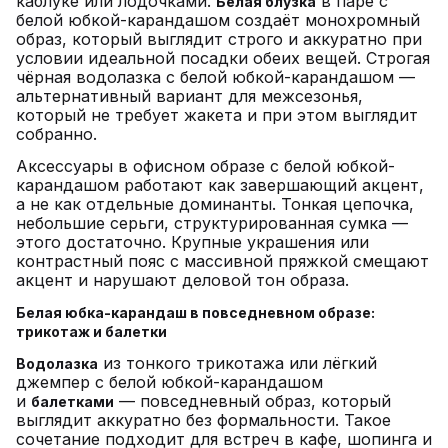
каблуке или лодочками.
в паре с
Белая блузка
белой юбкой-карандашом создаёт монохромный
образ, который выглядит строго и аккуратно при
условии идеальной посадки обеих вещей. Строгая
чёрная водолазка с белой юбкой-карандашом —
альтернативный вариант для межсезонья,
который не требует жакета и при этом выглядит
собранно.
Аксессуары в офисном образе с белой юбкой-
карандашом работают как завершающий акцент,
а не как отдельные доминанты. Тонкая цепочка,
небольшие серьги, структурированная сумка —
этого достаточно. Крупные украшения или
контрастный пояс с массивной пряжкой смещают
акцент и нарушают деловой тон образа.
Белая юбка-карандаш в повседневном образе:
трикотаж и балетки
из тонкого трикотажа или лёгкий
Водолазка
джемпер с белой юбкой-карандашом
и
— повседневный образ, который
балетками
выглядит аккуратно без формальности. Такое
сочетание подходит для встреч в кафе, шопинга и