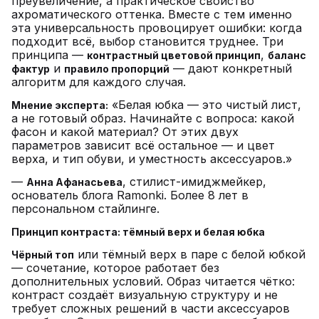
преувеличение, а практическое свойство
ахроматического оттенка. Вместе с тем именно
эта универсальность провоцирует ошибки: когда
подходит всё, выбор становится труднее. Три
принципа —
,
контрастный цветовой принцип
баланс
и
— дают конкретный
фактур
правило пропорций
алгоритм для каждого случая.
«Белая юбка — это чистый лист,
Мнение эксперта:
а не готовый образ. Начинайте с вопроса: какой
фасон и какой материал? От этих двух
параметров зависит всё остальное — и цвет
верха, и тип обуви, и уместность аксессуаров.»
—
, стилист-имиджмейкер,
Анна Афанасьева
основатель блога Ramonki. Более 8 лет в
персональном стайлинге.
Принцип контраста: тёмный верх и белая юбка
или тёмный верх в паре с белой юбкой
Чёрный топ
— сочетание, которое работает без
дополнительных условий. Образ читается чётко:
контраст создаёт визуальную структуру и не
требует сложных решений в части аксессуаров